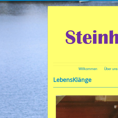
Willkommen
Über uns
LebensKlänge