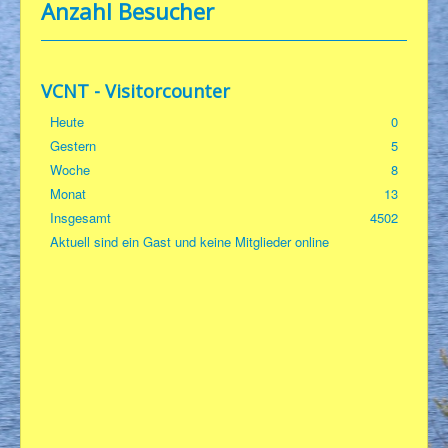
Anzahl Besucher
Über uns
Wort & Sinn
VCNT - Visitorcounter
FotoGen
Heute
0
TonArt
Gestern
5
Kunterbunt
Woche
8
För våra vänner
Monat
13
Insgesamt
4502
Kontakt
Aktuell sind ein Gast und keine Mitglieder online
Impressum/Datenschutz