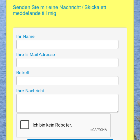
Senden Sie mir eine Nachricht / Skicka ett
Über uns
meddelande till mig
Wort & Sinn
FotoGen
Ihr Name
TonArt
Kunterbunt
Ihre E-Mail Adresse
För våra vänner
Kontakt
Betreff
Impressum/Datenschutz
Ihre Nachricht